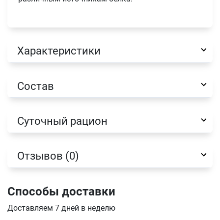
Характеристики
Имя
Состав
Телефон
Продолжить покупки
Суточный рацион
Оформить заказ
E-mail
Отзывов (0)
отправить
Способы доставки
Доставляем 7 дней в неделю