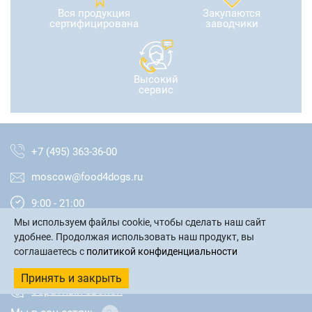
Вся продукция
Закупаются
сертифицирована
заводчики
Высокий
сервис
+7 (495) 363-36-00
moscow@food4dogs.ru
9:00 - 21:00
Мы используем файлы cookie, чтобы сделать наш сайт
Москва и МО
удобнее. Продолжая использовать наш продукт, вы
соглашаетесь с
политикой конфиденциальности
написать письмо
Принять и закрыть
обратный звонок