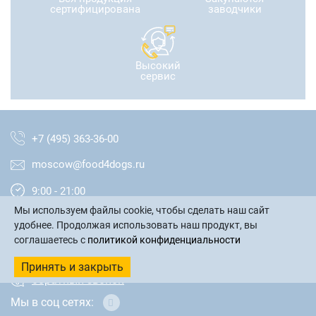
сертифицирована
заводчики
Высокий
сервис
+7 (495) 363-36-00
moscow@food4dogs.ru
9:00 - 21:00
Мы используем файлы cookie, чтобы сделать наш сайт
Москва и МО
удобнее. Продолжая использовать наш продукт, вы
соглашаетесь с
политикой конфиденциальности
написать письмо
Принять и закрыть
обратный звонок
Мы в соц сетях: