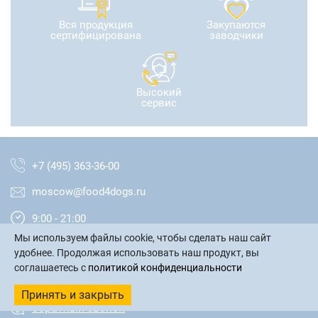
Вся продукция
Закупаются
сертифицирована
заводчики
Высокий
сервис
+7 (495) 363-36-00
moscow@food4dogs.ru
9:00 - 21:00
Мы используем файлы cookie, чтобы сделать наш сайт
Москва и МО
удобнее. Продолжая использовать наш продукт, вы
соглашаетесь с
политикой конфиденциальности
написать письмо
Принять и закрыть
обратный звонок