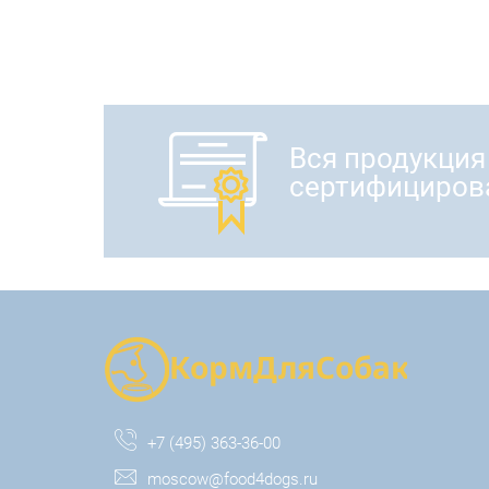
Вся продукция
сертифициров
+7 (495) 363-36-00
moscow@food4dogs.ru