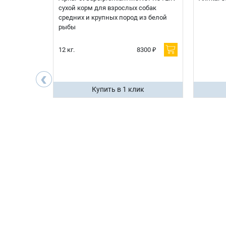
я
сухой корм для взрослых собак
 белой
средних и крупных пород из белой
рыбы
600 ₽
12 кг.
8300 ₽
200 ₽
‹
ик
Купить в 1 клик