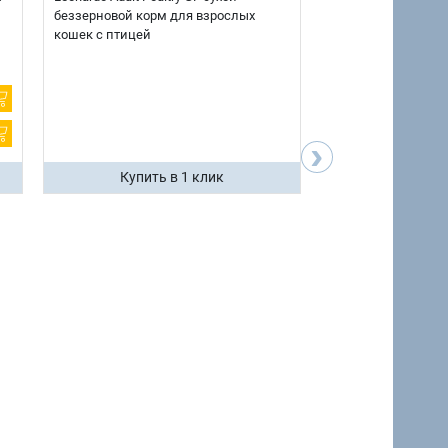
беззерновой корм для взрослых
взрослых собак кр
кошек с птицей
говядиной и потр
12 кг.
›
Купить в 1 клик
Купить 