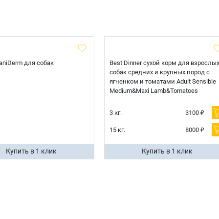
 CaniDerm для собак
Best Dinner сухой корм для взрослы
собак средних и крупных пород с
ягненком и томатами Adult Sensible
Medium&Maxi Lamb&Tomatoes
3 кг.
3100 ₽
15 кг.
8000 ₽
Купить в 1 клик
Купить в 1 клик