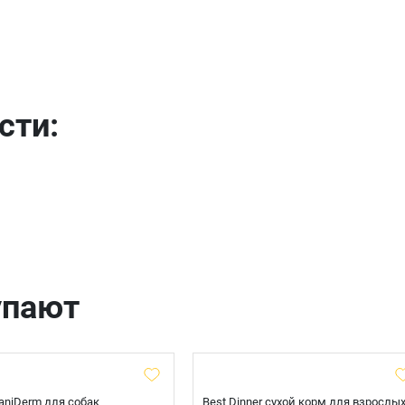
Имя
Телефон
Продолжить покупки
сти:
Оформить заказ
E-mail
отправить
упают
 CaniDerm для собак
Best Dinner сухой корм для взрослы