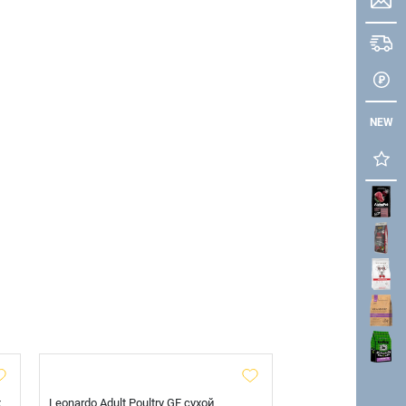
NEW
х
Leonardo Adult Poultry GF сухой
AlphaPet Superpre