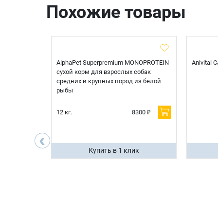
Похожие товары
t Sterilised
AlphaPet Superpremium MONOPROTEIN
Anivital
я
сухой корм для взрослых собак
 белой
средних и крупных пород из белой
рыбы
600 ₽
12 кг.
8300 ₽
200 ₽
‹
ик
Купить в 1 клик