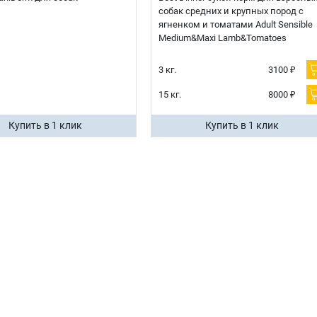
собак средних и крупных пород с
ягненком и томатами Adult Sensible
Medium&Maxi Lamb&Tomatoes
3 кг.
3100 ₽
15 кг.
8000 ₽
Купить в 1 клик
Купить в 1 клик