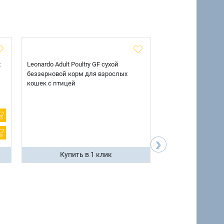
х
Leonardo Adult Poultry GF сухой
AlphaPet Superpre
беззерновой корм для взрослых
взрослых собак кр
кошек с птицей
говядиной и потр
12 кг.
›
Купить в 1 клик
Купить 