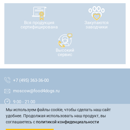
Вся продукция
Закупаются
сертифицирована
заводчики
Высокий
сервис
+7 (495) 363-36-00
moscow@food4dogs.ru
9:00 - 21:00
Мы используем файлы cookie, чтобы сделать наш сайт
Москва и МО
удобнее. Продолжая использовать наш продукт, вы
соглашаетесь с
политикой конфиденциальности
написать письмо