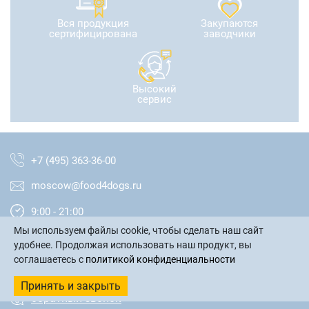
Вся продукция
Закупаются
сертифицирована
заводчики
Высокий
сервис
+7 (495) 363-36-00
moscow@food4dogs.ru
9:00 - 21:00
Мы используем файлы cookie, чтобы сделать наш сайт
Москва и МО
удобнее. Продолжая использовать наш продукт, вы
соглашаетесь с
политикой конфиденциальности
написать письмо
Принять и закрыть
обратный звонок