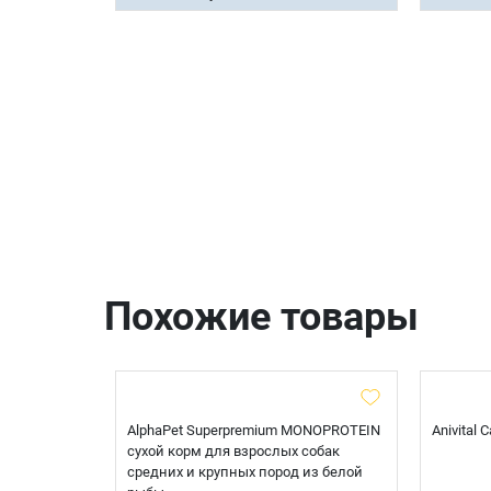
Похожие товары
t Sterilised
AlphaPet Superpremium MONOPROTEIN
Anivital
я
сухой корм для взрослых собак
 белой
средних и крупных пород из белой