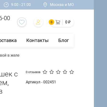
9:00 - 21:00
Москва и МО
6-00
0 ₽
0
оставка
Контакты
Блог
вой в желе
ошек с
0 отзывов
ем,
Артикул - 002451
в