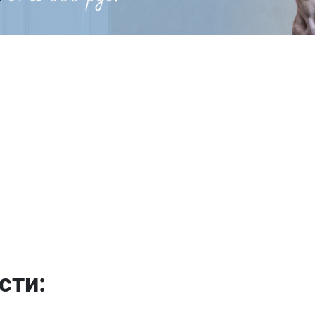
Имя
сти: