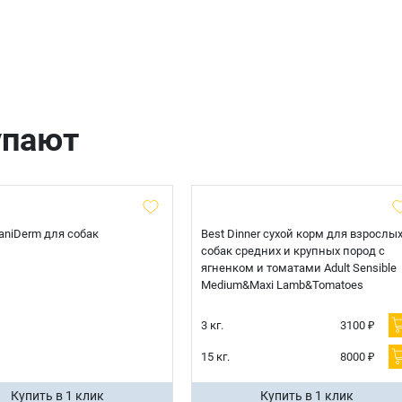
Телефон
Продолжить покупки
Оформить заказ
E-mail
упают
отправить
 CaniDerm для собак
Best Dinner сухой корм для взрослы
собак средних и крупных пород с
ягненком и томатами Adult Sensible
Medium&Maxi Lamb&Tomatoes
3 кг.
3100 ₽
15 кг.
8000 ₽
Купить в 1 клик
Купить в 1 клик