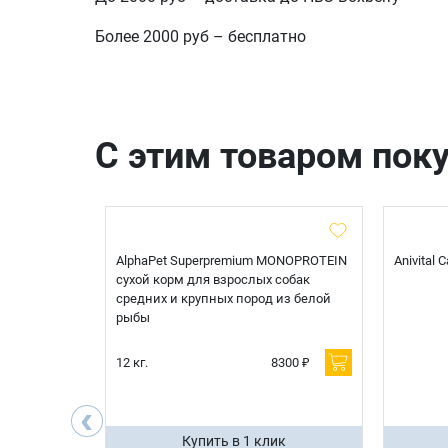
Более 2000 руб – бесплатно
С этим товаром пок
t Sterilised
AlphaPet Superpremium MONOPROTEIN
Anivital
я
сухой корм для взрослых собак
 белой
средних и крупных пород из белой
рыбы
600 ₽
12 кг.
8300 ₽
200 ₽
‹
ик
Купить в 1 клик