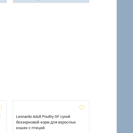
х
Leonardo Adult Poultry GF сухой
AlphaPet Superpre
беззерновой корм для взрослых
взрослых собак кр
кошек с птицей
говядиной и потр