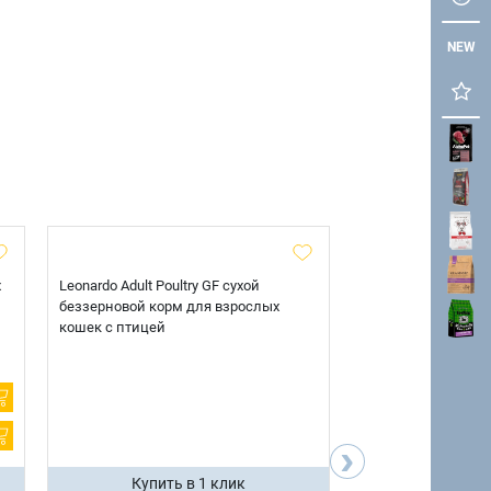
NEW
х
Leonardo Adult Poultry GF сухой
AlphaPet Superpre
беззерновой корм для взрослых
взрослых собак кр
кошек с птицей
говядиной и потр
12 кг.
›
Купить в 1 клик
Купить 