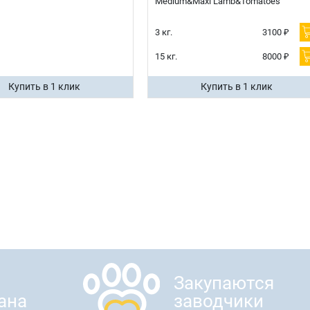
Medium&Maxi Lamb&Tomatoes
3 кг.
3100 ₽
15 кг.
8000 ₽
Купить в 1 клик
Купить в 1 клик
Закупаются
ана
заводчики