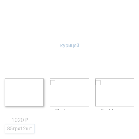
1020 ₽
85грх12шт