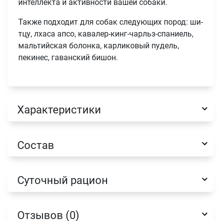
интеллекта и активности вашей собаки.
Также подходит для собак следующих пород: ши-
тцу, лхаса апсо, кавалер-кинг-чарльз-спаниель,
мальтийская болонка, карликовый пудель,
пекинес, гаванский бишон.
Имя
Характеристики
Телефон
Состав
Продолжить покупки
Оформить заказ
E-mail
Суточный рацион
Отзывов (0)
отправить