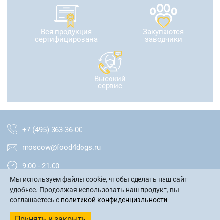
Вся продукция
Закупаются
сертифицирована
заводчики
Высокий
сервис
+7 (495) 363-36-00
moscow@food4dogs.ru
9:00 - 21:00
Мы используем файлы cookie, чтобы сделать наш сайт
Москва и МО
удобнее. Продолжая использовать наш продукт, вы
соглашаетесь с
политикой конфиденциальности
написать письмо
Принять и закрыть