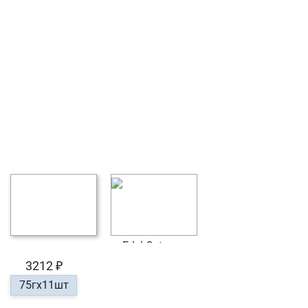
3212 ₽
75гх11шт