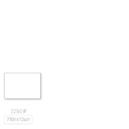
2280 ₽
750гх12шт