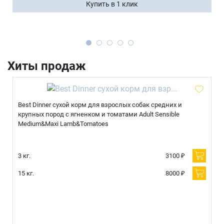
Купить в 1 клик
Имя
Хиты продаж
Телефон
Продолжить покупки
Оформить заказ
Best Dinner сухой корм для взрослых собак средних и
E-mail
крупных пород с ягненком и томатами Adult Sensible
Medium&Maxi Lamb&Tomatoes
отправить
3 кг.
3100 ₽
15 кг.
8000 ₽