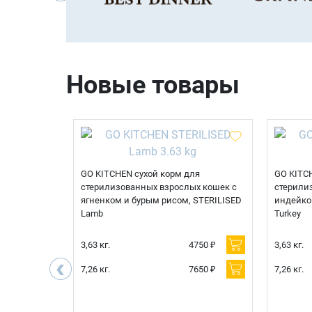
Новые товары
корм для
GO KITCHEN сухой корм для
GO KITC
тов с уткой
стерилизованных взрослых кошек с
стерили
еварения,
ягненком и бурым рисом, STERILISED
индейко
Lamb
Turkey
750 ₽
3,63 кг.
4750 ₽
3,63 кг.
‹
850 ₽
7,26 кг.
7650 ₽
7,26 кг.