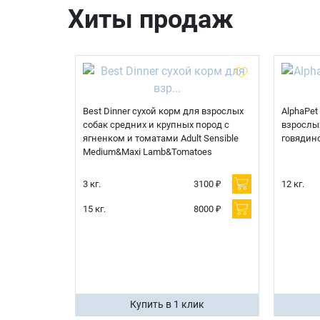
Хиты продаж
Best Dinner сухой корм для взрослых
AlphaPet
собак средних и крупных пород с
взрослых
ягненком и томатами Adult Sensible
говядин
Medium&Maxi Lamb&Tomatoes
3 кг.
3100 ₽
12 кг.
15 кг.
8000 ₽
Купить в 1 клик