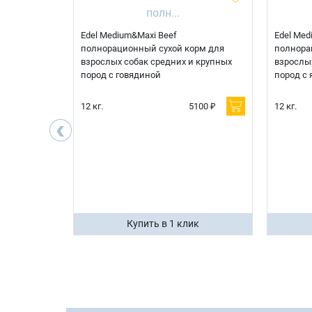
 корм для
Edel Medium&Maxi Beef
Edel Med
д при
полнорационный сухой корм для
полнора
болезни
взрослых собак средних и крупных
взрослых
рдца
пород с говядиной
пород с 
600 ₽
12 кг.
5100 ₽
12 кг.
‹
400 ₽
ик
Купить в 1 клик