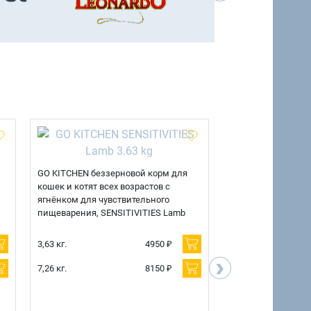
GO KITCHEN беззерновой корм для
GO KITCHEN беззе
кошек и котят всех возрастов с
кошек и котят всех
ягнёнком для чувствительного
для чувствительно
пищеварения, SENSITIVITIES Lamb
SENSITIVITIES Duc
3,63 кг.
4950 ₽
3,63 кг.
›
7,26 кг.
8150 ₽
7,26 кг.