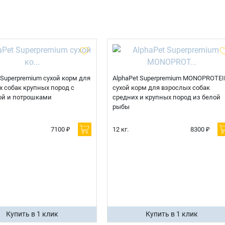
Телефон
Продолжить покупки
Оформить заказ
E-mail
 Superpremium сухой корм для
AlphaPet Superpremium MONOPROTEI
 собак крупных пород с
сухой корм для взрослых собак
ой и потрошками
средних и крупных пород из белой
отправить
рыбы
7100 ₽
12 кг.
8300 ₽
Купить в 1 клик
Купить в 1 клик