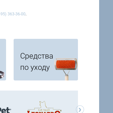
495) 363-36-00
.
Средства
по уходу
›