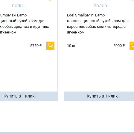
ium&Maxi Lamb
Edel Small&Mini Lamb
ционный сухой корм для
полнорационный сухой корм для
 собак средних и крупных
взрослых собак мелких пород с
ягненком
ягненком
5750 ₽
10 кг.
5000 ₽
Купить в 1 клик
Купить в 1 клик