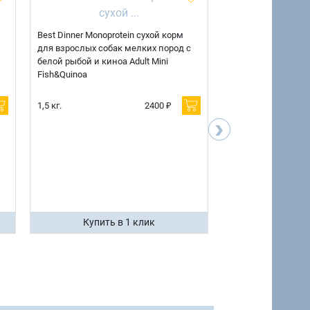
Best Dinner Monoprotein сухой корм
Best Dinner Monopr
для взрослых собак мелких пород с
для взрослых соба
белой рыбой и киноа Adult Mini
ягненком и киноа A
Fish&Quinoa
Lamb&Quinoa
1,5 кг.
2400 ₽
1,5 кг.
›
7 кг.
Купить в 1 клик
Купить 