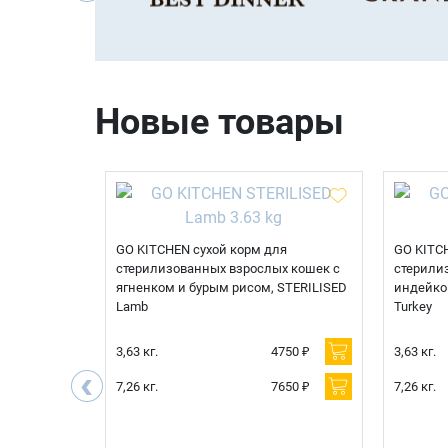
Новые товары
корм для
GO KITCHEN сухой корм для
GO KITC
тов с уткой
стерилизованных взрослых кошек с
стерили
еварения,
ягненком и бурым рисом, STERILISED
индейко
Lamb
Turkey
750 ₽
3,63 кг.
4750 ₽
3,63 кг.
‹
850 ₽
7,26 кг.
7650 ₽
7,26 кг.