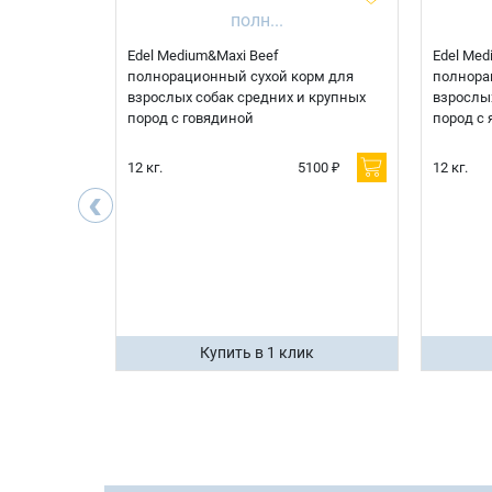
 корм для
Edel Medium&Maxi Beef
Edel Med
д при
полнорационный сухой корм для
полнора
болезни
взрослых собак средних и крупных
взрослых
рдца
пород с говядиной
пород с 
600 ₽
12 кг.
5100 ₽
12 кг.
‹
400 ₽
ик
Купить в 1 клик