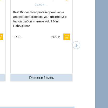
Best Dinner Monoprotein сухой корм
Best Dinner Monopr
для взрослых собак мелких пород с
для взрослых соба
белой рыбой и киноа Adult Mini
ягненком и киноа A
Fish&Quinoa
Lamb&Quinoa
1,5 кг.
2400 ₽
1,5 кг.
›
7 кг.
Купить в 1 клик
Купить 