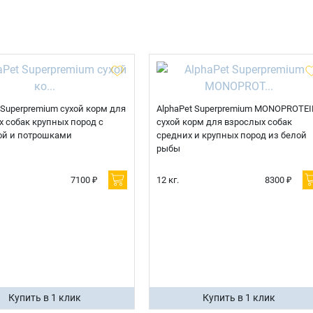
Телефон
Продолжить покупки
Оформить заказ
E-mail
 Superpremium сухой корм для
AlphaPet Superpremium MONOPROTEI
 собак крупных пород с
сухой корм для взрослых собак
ой и потрошками
средних и крупных пород из белой
отправить
рыбы
7100 ₽
12 кг.
8300 ₽
Купить в 1 клик
Купить в 1 клик