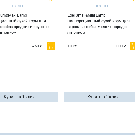
ium&Maxi Lamb
Edel Small&Mini Lamb
ционный сухой корм для
полнорационный сухой корм для
 собак средних и крупных
взрослых собак мелких пород с
ягненком
ягненком
5750 ₽
10 кг.
5000 ₽
Купить в 1 клик
Купить в 1 клик