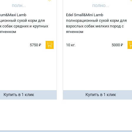
ium&Maxi Lamb
Edel Small&Mini Lamb
ционный сухой корм для
полнорационный сухой корм для
 собак средних и крупных
взрослых собак мелких пород с
ягненком
ягненком
5750 ₽
10 кг.
5000 ₽
Купить в 1 клик
Купить в 1 клик