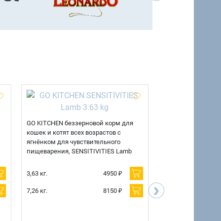
GO KITCHEN беззерновой корм для
GO KITCHEN беззе
кошек и котят всех возрастов с
кошек и котят всех
ягнёнком для чувствительного
для чувствительно
пищеварения, SENSITIVITIES Lamb
SENSITIVITIES Duc
3,63 кг.
4950 ₽
3,63 кг.
›
7,26 кг.
8150 ₽
7,26 кг.