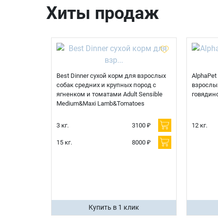
Хиты продаж
Best Dinner сухой корм для взрослых
AlphaPet
собак средних и крупных пород с
взрослых
ягненком и томатами Adult Sensible
говядин
Medium&Maxi Lamb&Tomatoes
3 кг.
3100 ₽
12 кг.
15 кг.
8000 ₽
Купить в 1 клик