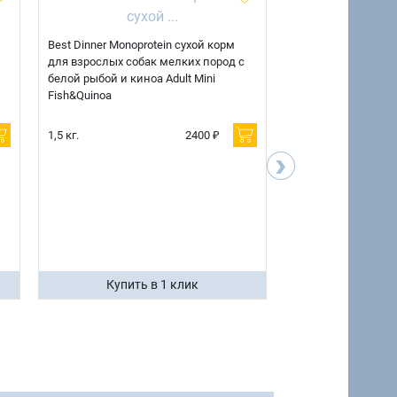
Best Dinner Monoprotein сухой корм
Best Dinner Monopr
для взрослых собак мелких пород с
для взрослых соба
белой рыбой и киноа Adult Mini
ягненком и киноа A
Fish&Quinoa
Lamb&Quinoa
1,5 кг.
2400 ₽
1,5 кг.
›
7 кг.
Купить в 1 клик
Купить 