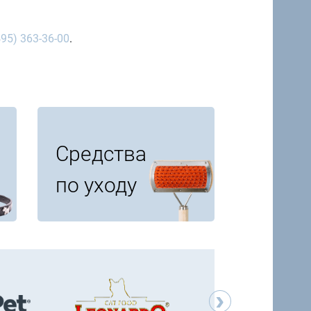
495) 363-36-00
.
Средства
по уходу
›