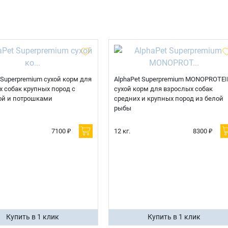
Телефон
Продолжить покупки
Оформить заказ
E-mail
 Superpremium сухой корм для
AlphaPet Superpremium MONOPROTEI
 собак крупных пород с
сухой корм для взрослых собак
ой и потрошками
средних и крупных пород из белой
отправить
рыбы
7100 ₽
12 кг.
8300 ₽
Купить в 1 клик
Купить в 1 клик