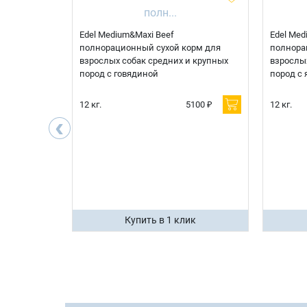
 корм для
Edel Medium&Maxi Beef
Edel Med
д при
полнорационный сухой корм для
полнора
болезни
взрослых собак средних и крупных
взрослых
рдца
пород с говядиной
пород с 
600 ₽
12 кг.
5100 ₽
12 кг.
‹
400 ₽
ик
Купить в 1 клик