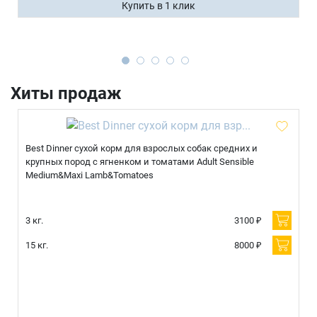
Купить в 1 клик
Имя
Хиты продаж
Телефон
Продолжить покупки
Оформить заказ
Best Dinner сухой корм для взрослых собак средних и
E-mail
крупных пород с ягненком и томатами Adult Sensible
Medium&Maxi Lamb&Tomatoes
отправить
3 кг.
3100 ₽
15 кг.
8000 ₽