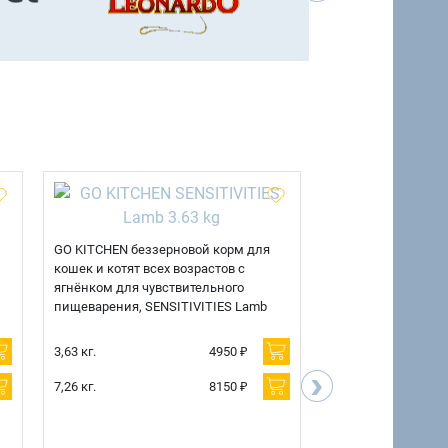
GO KITCHEN беззерновой корм для
GO KITCHEN беззе
кошек и котят всех возрастов с
кошек и котят всех
ягнёнком для чувствительного
для чувствительно
пищеварения, SENSITIVITIES Lamb
SENSITIVITIES Duc
3,63 кг.
4950 ₽
3,63 кг.
›
7,26 кг.
8150 ₽
7,26 кг.