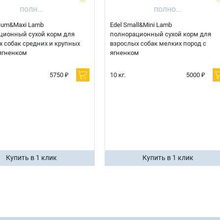
ium&Maxi Lamb
Edel Small&Mini Lamb
ционный сухой корм для
полнорационный сухой корм для
 собак средних и крупных
взрослых собак мелких пород с
ягненком
ягненком
5750 ₽
10 кг.
5000 ₽
Купить в 1 клик
Купить в 1 клик