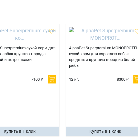
Телефон
Продолжить покупки
Оформить заказ
E-mail
 Superpremium сухой корм для
AlphaPet Superpremium MONOPROTEI
 собак крупных пород с
сухой корм для взрослых собак
ой и потрошками
средних и крупных пород из белой
отправить
рыбы
7100 ₽
12 кг.
8300 ₽
Купить в 1 клик
Купить в 1 клик