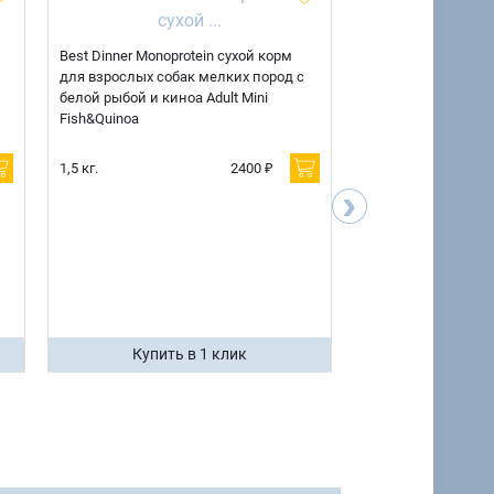
Best Dinner Monoprotein сухой корм
Best Dinner Monopr
для взрослых собак мелких пород с
для взрослых соба
белой рыбой и киноа Adult Mini
ягненком и киноа A
Fish&Quinoa
Lamb&Quinoa
1,5 кг.
2400 ₽
1,5 кг.
›
7 кг.
Купить в 1 клик
Купить 