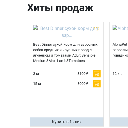
Хиты продаж
Best Dinner сухой корм для взрослых
AlphaPet
собак средних и крупных пород с
взрослых
ягненком и томатами Adult Sensible
говядин
Medium&Maxi Lamb&Tomatoes
3 кг.
3100 ₽
12 кг.
15 кг.
8000 ₽
Купить в 1 клик