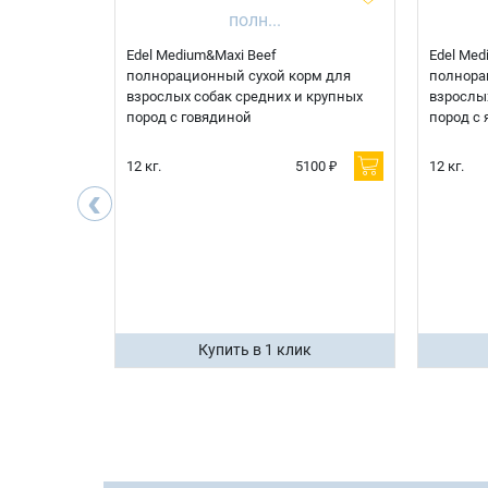
 корм для
Edel Medium&Maxi Beef
Edel Med
д при
полнорационный сухой корм для
полнора
болезни
взрослых собак средних и крупных
взрослых
рдца
пород с говядиной
пород с 
600 ₽
12 кг.
5100 ₽
12 кг.
‹
400 ₽
ик
Купить в 1 клик