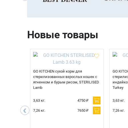
Новые товары
корм для
GO KITCHEN сухой корм для
GO KITC
тов с уткой
стерилизованных взрослых кошек с
стерили
еварения,
ягненком и бурым рисом, STERILISED
индейко
Lamb
Turkey
750 ₽
3,63 кг.
4750 ₽
3,63 кг.
‹
850 ₽
7,26 кг.
7650 ₽
7,26 кг.