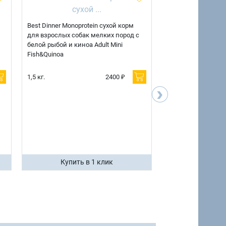
Best Dinner Monoprotein сухой корм
Best Dinner Monopr
для взрослых собак мелких пород с
для взрослых соба
белой рыбой и киноа Adult Mini
ягненком и киноа A
Fish&Quinoa
Lamb&Quinoa
1,5 кг.
2400 ₽
1,5 кг.
›
7 кг.
Купить в 1 клик
Купить 