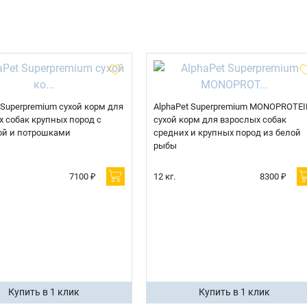
Телефон
Продолжить покупки
Оформить заказ
E-mail
 Superpremium сухой корм для
AlphaPet Superpremium MONOPROTEI
 собак крупных пород с
сухой корм для взрослых собак
ой и потрошками
средних и крупных пород из белой
отправить
рыбы
7100 ₽
12 кг.
8300 ₽
Купить в 1 клик
Купить в 1 клик