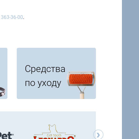
 363-36-00
.
Средства
по уходу
›