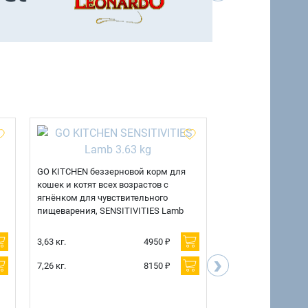
GO KITCHEN беззерновой корм для
GO KITCHEN беззе
кошек и котят всех возрастов с
кошек и котят всех
ягнёнком для чувствительного
для чувствительно
пищеварения, SENSITIVITIES Lamb
SENSITIVITIES Duc
3,63 кг.
4950 ₽
3,63 кг.
›
7,26 кг.
8150 ₽
7,26 кг.