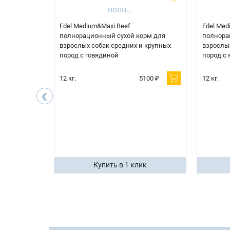
 корм для
Edel Medium&Maxi Beef
Edel Med
д при
полнорационный сухой корм для
полнора
болезни
взрослых собак средних и крупных
взрослых
рдца
пород с говядиной
пород с 
600 ₽
12 кг.
5100 ₽
12 кг.
‹
400 ₽
ик
Купить в 1 клик