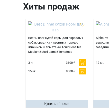
Хиты продаж
Best Dinner сухой корм для взрослых
AlphaPet
собак средних и крупных пород с
взрослых
ягненком и томатами Adult Sensible
говядин
Medium&Maxi Lamb&Tomatoes
3 кг.
3100 ₽
12 кг.
15 кг.
8000 ₽
Купить в 1 клик