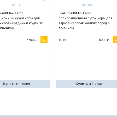
ium&Maxi Lamb
Edel Small&Mini Lamb
ционный сухой корм для
полнорационный сухой корм для
 собак средних и крупных
взрослых собак мелких пород с
ягненком
ягненком
5750 ₽
10 кг.
5000 ₽
Купить в 1 клик
Купить в 1 клик