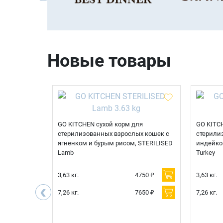
Новые товары
корм для
GO KITCHEN сухой корм для
GO KITC
тов с уткой
стерилизованных взрослых кошек с
стерили
еварения,
ягненком и бурым рисом, STERILISED
индейко
Lamb
Turkey
750 ₽
3,63 кг.
4750 ₽
3,63 кг.
‹
850 ₽
7,26 кг.
7650 ₽
7,26 кг.