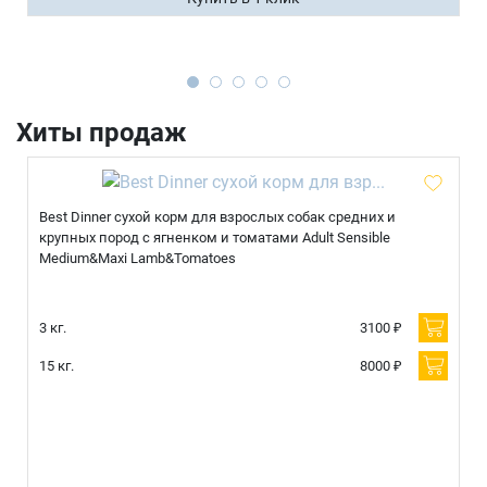
Имя
Хиты продаж
Телефон
Продолжить покупки
Оформить заказ
Best Dinner сухой корм для взрослых собак средних и
E-mail
крупных пород с ягненком и томатами Adult Sensible
Medium&Maxi Lamb&Tomatoes
отправить
3 кг.
3100 ₽
15 кг.
8000 ₽