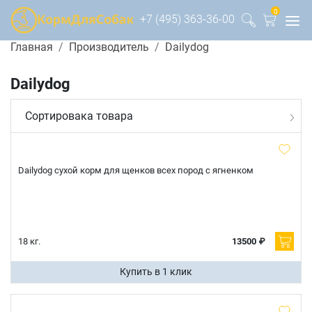
0
+7 (495) 363-36-00
Главная
Производитель
Dailydog
Dailydog
Сортировака товара
Dailydog сухой корм для щенков всех пород с ягненком
18 кг.
13500 ₽
Купить в 1 клик