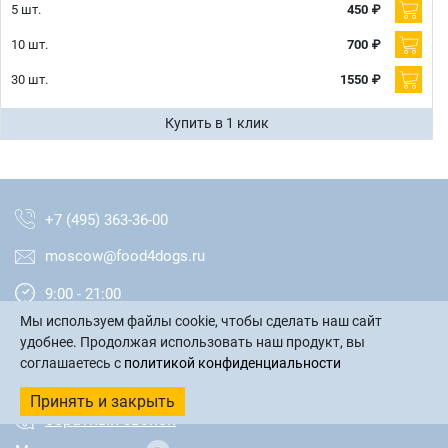
5 шт.
450 ₽
10 шт.
700 ₽
30 шт.
1550 ₽
Купить в 1 клик
+7 (495) 363-36-00
moscow@food4dogs.ru
9:00 - 21:00
Мы используем файлы cookie, чтобы сделать наш сайт
Москва и МО
удобнее. Продолжая использовать наш продукт, вы
соглашаетесь с
политикой конфиденциальности
написать письмо
Принять и закрыть
обратный звонок