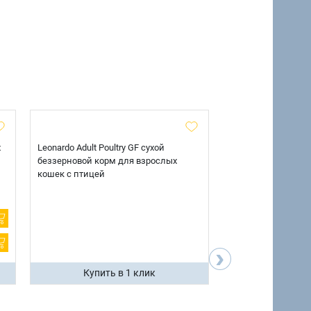
х
Leonardo Adult Poultry GF сухой
AlphaPet Superpre
беззерновой корм для взрослых
взрослых собак кр
кошек с птицей
говядиной и потр
12 кг.
›
Купить в 1 клик
Купить 