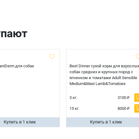
упают
 CaniDerm для собак
Best Dinner сухой корм для взрослы
собак средних и крупных пород с
ягненком и томатами Adult Sensible
Medium&Maxi Lamb&Tomatoes
3 кг.
3100 ₽
15 кг.
8000 ₽
Купить в 1 клик
Купить в 1 клик