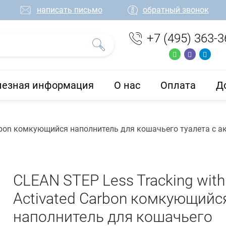
написать письмо
обратный звонок
+7 (495) 363-3
лезная информация
О нас
Оплата
Д
Carbon комкующийcя наполнитель для кошачьего туалета с 
CLEAN STEP Less Tracking with
Activated Carbon комкующийc
наполнитель для кошачьего