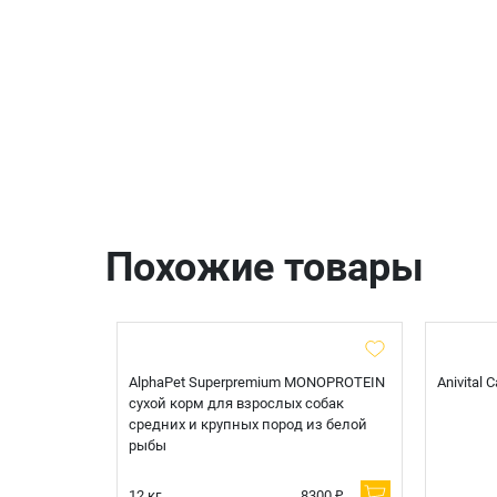
Похожие товары
t Sterilised
AlphaPet Superpremium MONOPROTEIN
Anivital
я
сухой корм для взрослых собак
 белой
средних и крупных пород из белой
рыбы
600 ₽
12 кг.
8300 ₽