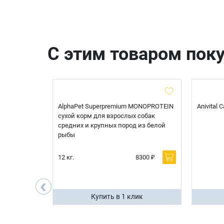
С этим товаром пок
t Sterilised
AlphaPet Superpremium MONOPROTEIN
Anivital
я
сухой корм для взрослых собак
 белой
средних и крупных пород из белой
рыбы
600 ₽
12 кг.
8300 ₽
200 ₽
‹
ик
Купить в 1 клик