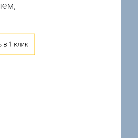
лем,
 в 1 клик