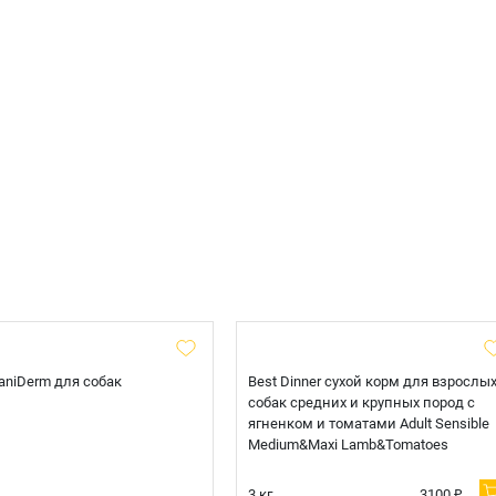
 CaniDerm для собак
Best Dinner сухой корм для взрослы
собак средних и крупных пород с
ягненком и томатами Adult Sensible
Medium&Maxi Lamb&Tomatoes
3 кг.
3100 ₽