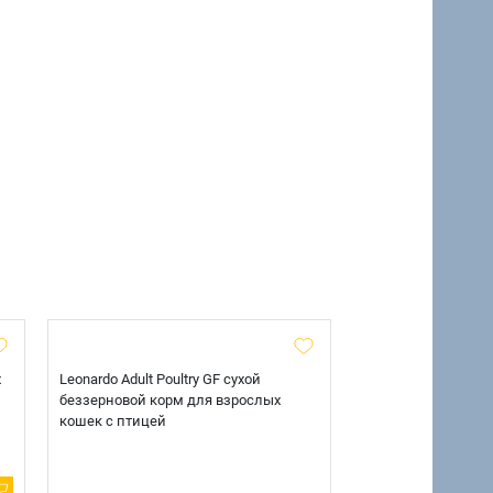
х
Leonardo Adult Poultry GF сухой
AlphaPet Superpre
беззерновой корм для взрослых
взрослых собак кр
кошек с птицей
говядиной и потр
12 кг.