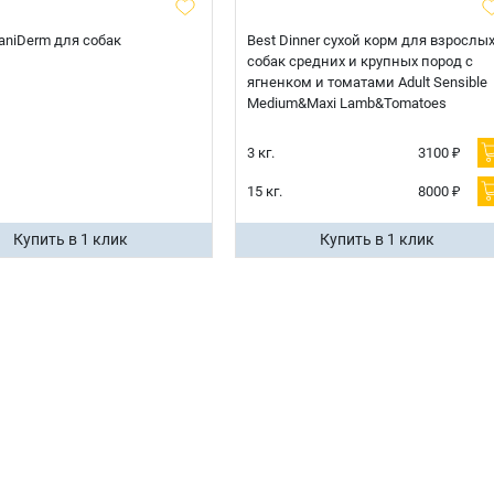
 CaniDerm для собак
Best Dinner сухой корм для взрослы
собак средних и крупных пород с
ягненком и томатами Adult Sensible
Medium&Maxi Lamb&Tomatoes
3 кг.
3100 ₽
15 кг.
8000 ₽
Купить в 1 клик
Купить в 1 клик