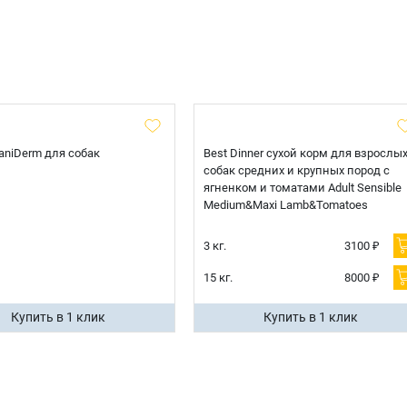
 CaniDerm для собак
Best Dinner сухой корм для взрослы
собак средних и крупных пород с
ягненком и томатами Adult Sensible
Medium&Maxi Lamb&Tomatoes
3 кг.
3100 ₽
15 кг.
8000 ₽
Купить в 1 клик
Купить в 1 клик