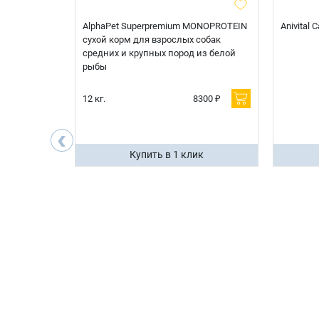
t Sterilised
AlphaPet Superpremium MONOPROTEIN
Anivital
я
сухой корм для взрослых собак
 белой
средних и крупных пород из белой
рыбы
600 ₽
12 кг.
8300 ₽
200 ₽
‹
ик
Купить в 1 клик