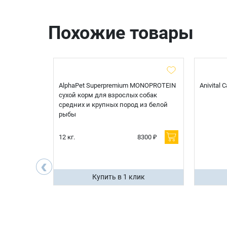
Похожие товары
t Sterilised
AlphaPet Superpremium MONOPROTEIN
Anivital
я
сухой корм для взрослых собак
 белой
средних и крупных пород из белой
рыбы
600 ₽
12 кг.
8300 ₽
200 ₽
‹
ик
Купить в 1 клик