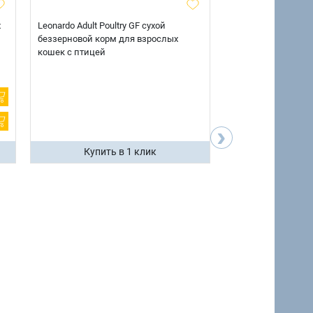
х
Leonardo Adult Poultry GF сухой
AlphaPet Superpre
беззерновой корм для взрослых
взрослых собак кр
кошек с птицей
говядиной и потр
12 кг.
›
Купить в 1 клик
Купить 