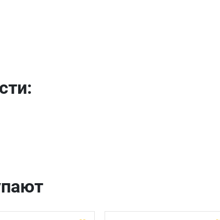
отправить
сти:
упают