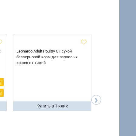
х
Leonardo Adult Poultry GF сухой
AlphaPet Superpre
беззерновой корм для взрослых
взрослых собак кр
кошек с птицей
говядиной и потр
12 кг.
›
Купить в 1 клик
Купить 