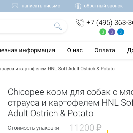
написать письмо
обратный звонок
+7 (495) 363-3
лезная информация
О нас
Оплата
Д
рауса и картофелем HNL Soft Adult Ostrich & Potato
Chicopee корм для собак с м
страуса и картофелем HNL Sof
Adult Ostrich & Potato
11200 ₽
Стоимость упаковки