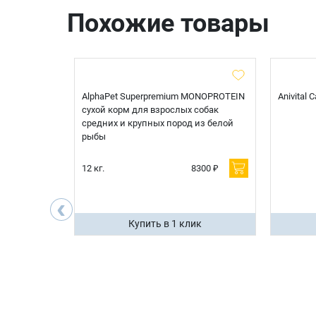
Похожие товары
t Sterilised
AlphaPet Superpremium MONOPROTEIN
Anivital
я
сухой корм для взрослых собак
 белой
средних и крупных пород из белой
рыбы
600 ₽
12 кг.
8300 ₽
200 ₽
‹
ик
Купить в 1 клик