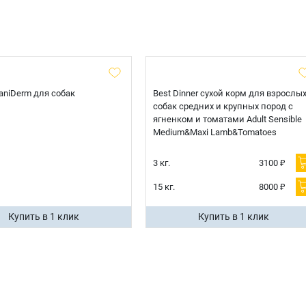
 CaniDerm для собак
Best Dinner сухой корм для взрослы
собак средних и крупных пород с
ягненком и томатами Adult Sensible
Medium&Maxi Lamb&Tomatoes
3 кг.
3100 ₽
15 кг.
8000 ₽
Купить в 1 клик
Купить в 1 клик