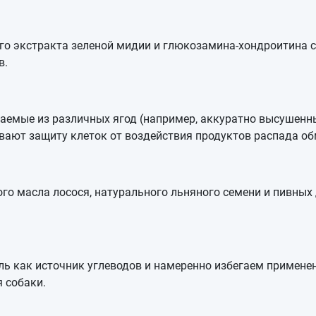
го экстракта зеленой мидии и глюкозамина-хондроитина 
в.
емые из различных ягод (например, аккуратно высушенны
ивают защиту клеток от воздействия продуктов распада об
о масла лосося, натурального льняного семени и пивных
 как источник углеводов и намеренно избегаем применен
 собаки.