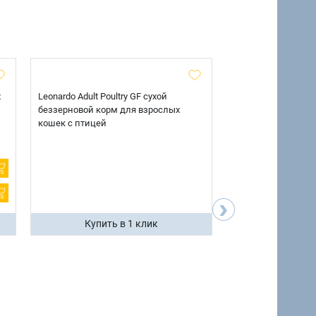
х
Leonardo Adult Poultry GF сухой
AlphaPet Superpre
беззерновой корм для взрослых
взрослых собак кр
кошек с птицей
говядиной и потр
12 кг.
›
Купить в 1 клик
Купить 