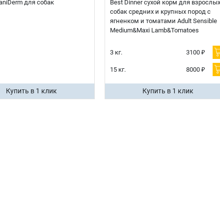
 CaniDerm для собак
Best Dinner сухой корм для взрослы
собак средних и крупных пород с
ягненком и томатами Adult Sensible
Medium&Maxi Lamb&Tomatoes
3 кг.
3100 ₽
15 кг.
8000 ₽
Купить в 1 клик
Купить в 1 клик