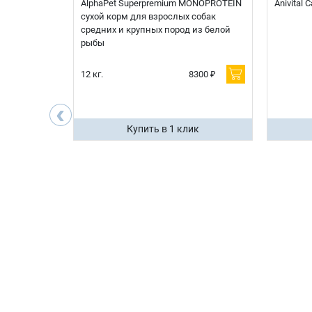
t Sterilised
AlphaPet Superpremium MONOPROTEIN
Anivital
я
сухой корм для взрослых собак
 белой
средних и крупных пород из белой
рыбы
600 ₽
12 кг.
8300 ₽
200 ₽
‹
ик
Купить в 1 клик