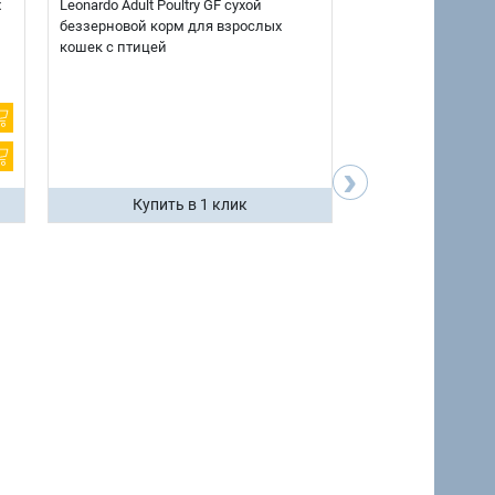
х
Leonardo Adult Poultry GF сухой
AlphaPet Superpre
беззерновой корм для взрослых
взрослых собак кр
кошек с птицей
говядиной и потр
12 кг.
›
Купить в 1 клик
Купить 