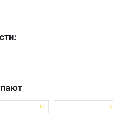
отправить
сти:
упают