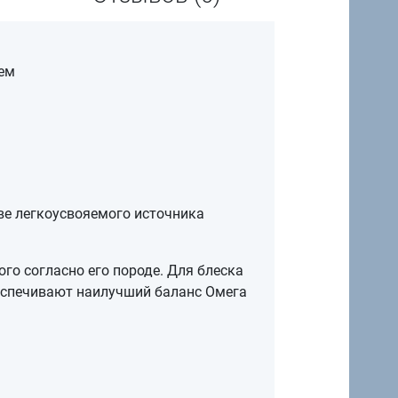
лем
тве легкоусвояемого источника
о согласно его породе. Для блеска
беспечивают наилучший баланс Омега