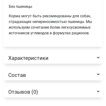
Без пшеницы
Корма могут быть рекомендованы для собак,
страдающих непереносимостью пшеницы. Мы
используем сочетание более легкоусвояемых
источников углеводов в формулах рационов.
Имя
Характеристики
Телефон
Продолжить покупки
Состав
Оформить заказ
E-mail
Отзывов (0)
отправить