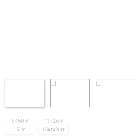
6450 ₽
11726 ₽
15 кг.
15кгх2шт