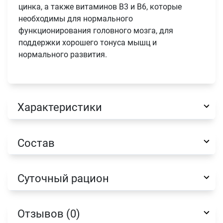
цинка, а также витаминов В3 и В6, которые
необходимы для нормального
функционирования головного мозга, для
поддержки хорошего тонуса мышц и
нормального развития.
Имя
Характеристики
Телефон
Состав
Продолжить покупки
Оформить заказ
E-mail
Суточный рацион
Отзывов (0)
отправить