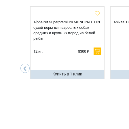
t Sterilised
AlphaPet Superpremium MONOPROTEIN
Anivital
я
сухой корм для взрослых собак
 белой
средних и крупных пород из белой
рыбы
600 ₽
12 кг.
8300 ₽
200 ₽
‹
ик
Купить в 1 клик