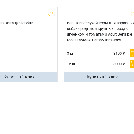
 CaniDerm для собак
Best Dinner сухой корм для взрослы
собак средних и крупных пород с
ягненком и томатами Adult Sensible
Medium&Maxi Lamb&Tomatoes
3 кг.
3100 ₽
15 кг.
8000 ₽
Купить в 1 клик
Купить в 1 клик