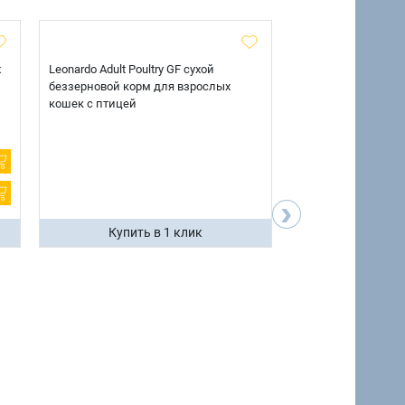
х
Leonardo Adult Poultry GF сухой
AlphaPet Superpre
беззерновой корм для взрослых
взрослых собак кр
кошек с птицей
говядиной и потр
12 кг.
›
Купить в 1 клик
Купить 