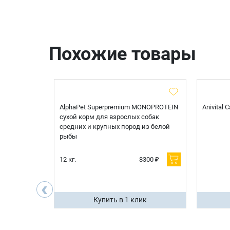
Похожие товары
t Sterilised
AlphaPet Superpremium MONOPROTEIN
Anivital
я
сухой корм для взрослых собак
 белой
средних и крупных пород из белой
рыбы
600 ₽
12 кг.
8300 ₽
200 ₽
‹
ик
Купить в 1 клик