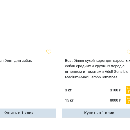
 CaniDerm для собак
Best Dinner сухой корм для взрослы
собак средних и крупных пород с
ягненком и томатами Adult Sensible
Medium&Maxi Lamb&Tomatoes
3 кг.
3100 ₽
15 кг.
8000 ₽
Купить в 1 клик
Купить в 1 клик