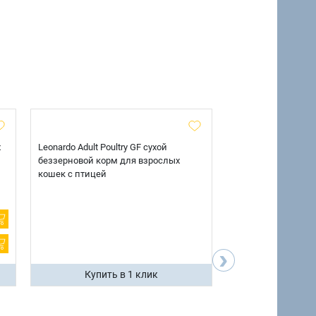
х
Leonardo Adult Poultry GF сухой
AlphaPet Superpre
беззерновой корм для взрослых
взрослых собак кр
кошек с птицей
говядиной и потр
12 кг.
›
Купить в 1 клик
Купить 