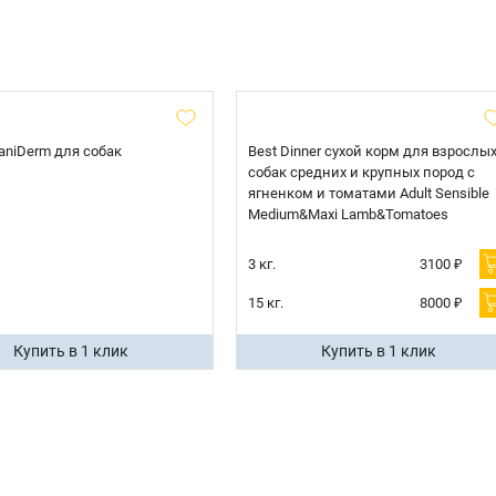
 CaniDerm для собак
Best Dinner сухой корм для взрослы
собак средних и крупных пород с
ягненком и томатами Adult Sensible
Medium&Maxi Lamb&Tomatoes
3 кг.
3100 ₽
15 кг.
8000 ₽
Купить в 1 клик
Купить в 1 клик