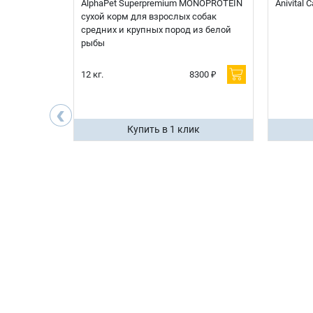
t Sterilised
AlphaPet Superpremium MONOPROTEIN
Anivital
я
сухой корм для взрослых собак
 белой
средних и крупных пород из белой
рыбы
600 ₽
12 кг.
8300 ₽
200 ₽
‹
ик
Купить в 1 клик