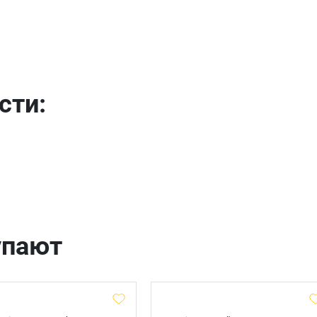
Имя
Телефон
Продолжить покупки
сти:
Оформить заказ
E-mail
отправить
упают