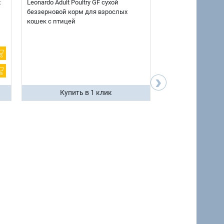
х
Leonardo Adult Poultry GF сухой
AlphaPet Superpre
беззерновой корм для взрослых
взрослых собак кр
кошек с птицей
говядиной и потр
12 кг.
›
Купить в 1 клик
Купить 