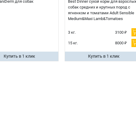
 CaniDerm для собак
Best Dinner сухой корм для взрослы
собак средних и крупных пород с
ягненком и томатами Adult Sensible
Medium&Maxi Lamb&Tomatoes
3 кг.
3100 ₽
15 кг.
8000 ₽
Купить в 1 клик
Купить в 1 клик