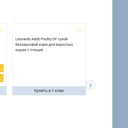
х
Leonardo Adult Poultry GF сухой
AlphaPet Superpre
беззерновой корм для взрослых
взрослых собак кр
кошек с птицей
говядиной и потр
12 кг.
›
Купить в 1 клик
Купить 