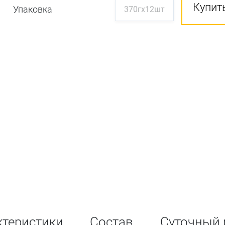
Купить
Упаковка
370гх12шт
ктеристики
Состав
Суточный 