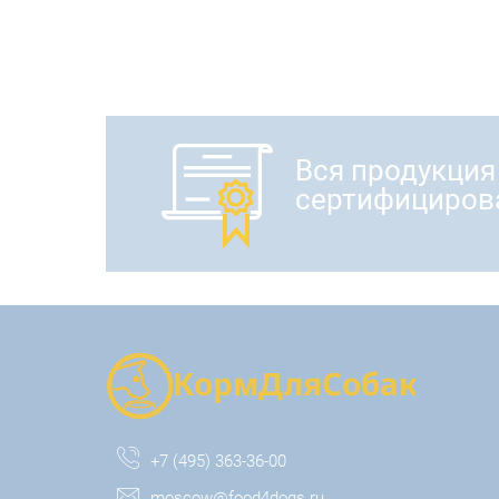
Вся продукция
сертифициров
+7 (495) 363-36-00
moscow@food4dogs.ru