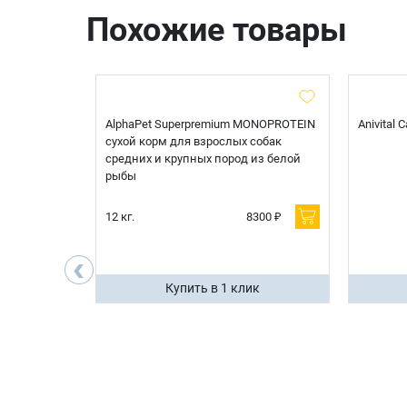
Похожие товары
t Sterilised
AlphaPet Superpremium MONOPROTEIN
Anivital
я
сухой корм для взрослых собак
 белой
средних и крупных пород из белой
рыбы
600 ₽
12 кг.
8300 ₽
200 ₽
‹
ик
Купить в 1 клик