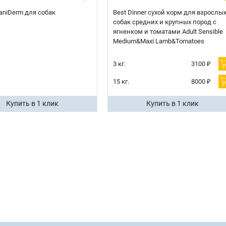
 CaniDerm для собак
Best Dinner сухой корм для взрослы
собак средних и крупных пород с
ягненком и томатами Adult Sensible
Medium&Maxi Lamb&Tomatoes
3 кг.
3100 ₽
15 кг.
8000 ₽
Купить в 1 клик
Купить в 1 клик