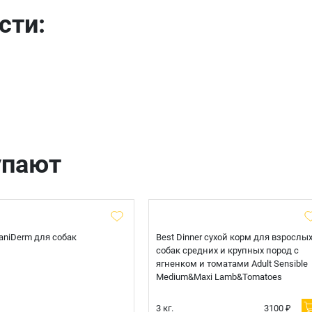
сти:
Телефон
Продолжить покупки
Оформить заказ
E-mail
отправить
упают
 CaniDerm для собак
Best Dinner сухой корм для взрослы
собак средних и крупных пород с
ягненком и томатами Adult Sensible
Medium&Maxi Lamb&Tomatoes
3 кг.
3100 ₽