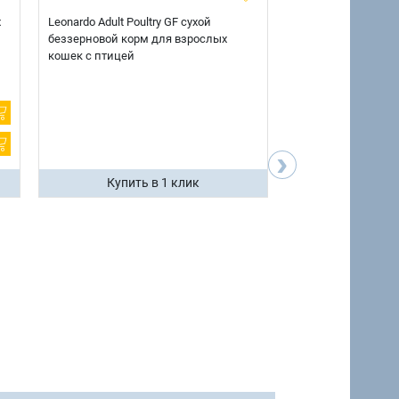
х
Leonardo Adult Poultry GF сухой
AlphaPet Superpre
беззерновой корм для взрослых
взрослых собак кр
кошек с птицей
говядиной и потр
12 кг.
›
Купить в 1 клик
Купить 