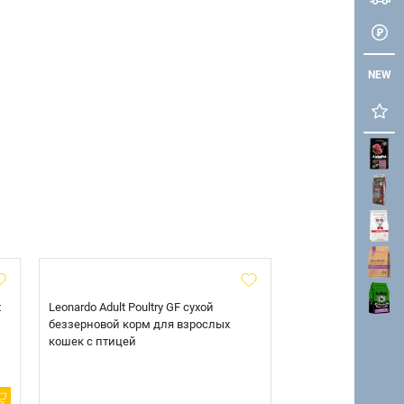
NEW
х
Leonardo Adult Poultry GF сухой
AlphaPet Superpre
беззерновой корм для взрослых
взрослых собак кр
кошек с птицей
говядиной и потр
12 кг.