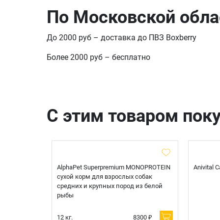
По Московской обла
До 2000 руб – доставка до ПВЗ Boxberry
Более 2000 руб – бесплатно
С этим товаром пок
t Sterilised
AlphaPet Superpremium MONOPROTEIN
Anivital
я
сухой корм для взрослых собак
 белой
средних и крупных пород из белой
рыбы
600 ₽
12 кг.
8300 ₽