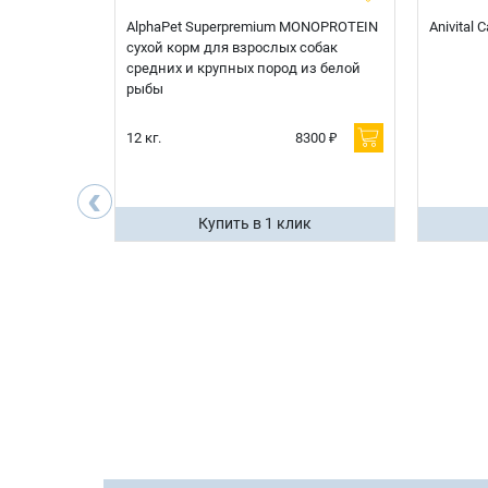
t Sterilised
AlphaPet Superpremium MONOPROTEIN
Anivital
я
сухой корм для взрослых собак
 белой
средних и крупных пород из белой
рыбы
600 ₽
12 кг.
8300 ₽
200 ₽
‹
ик
Купить в 1 клик