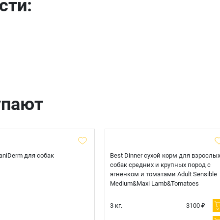
сти:
Телефон
Продолжить покупки
Оформить заказ
E-mail
отправить
упают
 CaniDerm для собак
Best Dinner сухой корм для взрослы
собак средних и крупных пород с
ягненком и томатами Adult Sensible
Medium&Maxi Lamb&Tomatoes
3 кг.
3100 ₽