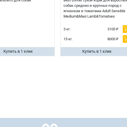
 CaniDerm для собак
Best Dinner сухой корм для взрослы
собак средних и крупных пород с
ягненком и томатами Adult Sensible
Medium&Maxi Lamb&Tomatoes
3 кг.
3100 ₽
15 кг.
8000 ₽
Купить в 1 клик
Купить в 1 клик