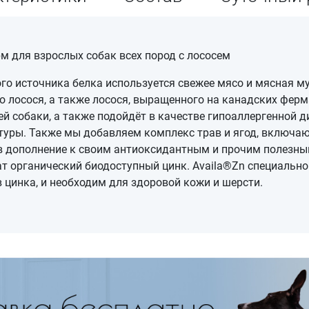
орм для взрослых собак всех пород с лососем
ого источника белка используется свежее мясо и мясная м
о лосося, а также лосося, выращенного на канадских фер
 собаки, а также подойдёт в качестве гипоаллергенной д
туры. Также мы добавляем комплекс трав и ягод, включаю
в дополнение к своим антиоксидантным и прочим полезны
 органический биодоступный цинк. Availa®Zn специально 
в цинка, и необходим для здоровой кожи и шерсти.