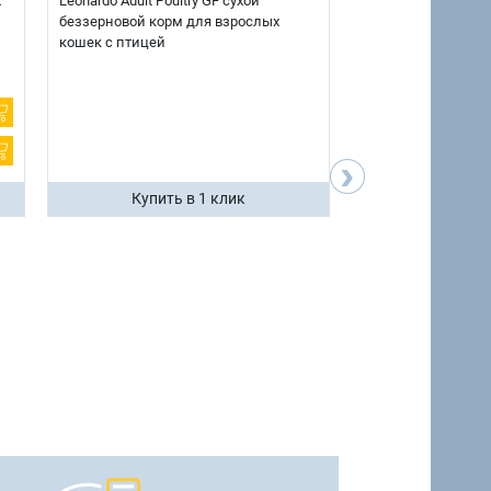
х
Leonardo Adult Poultry GF сухой
AlphaPet Superpre
беззерновой корм для взрослых
взрослых собак кр
кошек с птицей
говядиной и потр
12 кг.
›
Купить в 1 клик
Купить 