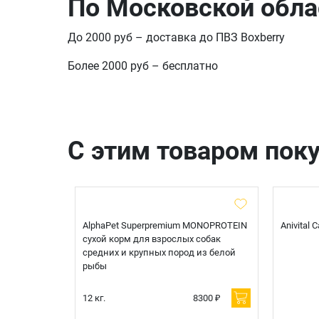
По Московской обла
До 2000 руб – доставка до ПВЗ Boxberry
Более 2000 руб – бесплатно
С этим товаром пок
t Sterilised
AlphaPet Superpremium MONOPROTEIN
Anivital
я
сухой корм для взрослых собак
 белой
средних и крупных пород из белой
рыбы
600 ₽
12 кг.
8300 ₽