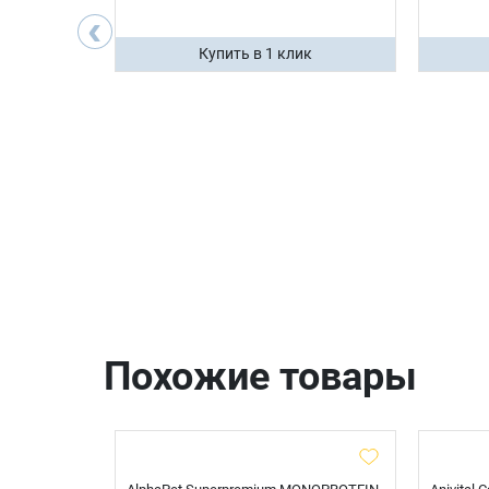
200 ₽
‹
ик
Купить в 1 клик
Похожие товары