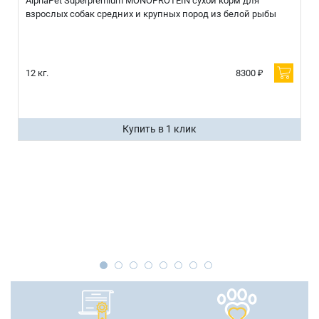
AlphaPet Superpremium MONOPROTEIN сухой корм для
взрослых собак средних и крупных пород из белой рыбы
12 кг.
8300 ₽
Купить в 1 клик