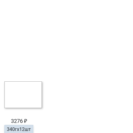
3276 ₽
340гх12шт