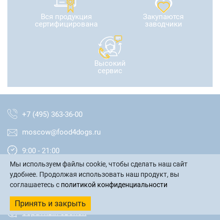
Вся продукция
Закупаются
сертифицирована
заводчики
Высокий
сервис
+7 (495) 363-36-00
moscow@food4dogs.ru
9:00 - 21:00
Мы используем файлы cookie, чтобы сделать наш сайт
Москва и МО
удобнее. Продолжая использовать наш продукт, вы
соглашаетесь с
политикой конфиденциальности
написать письмо
Принять и закрыть
обратный звонок