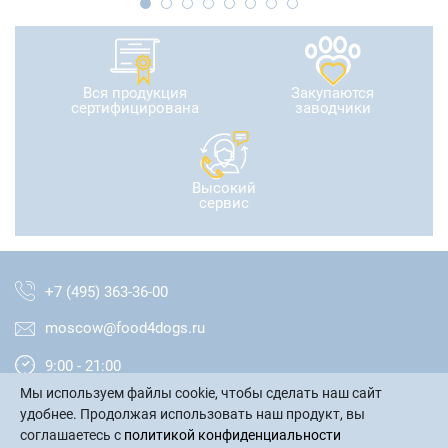
Вся продукция
Закупаются
сертифицирована
заводчики
Высокий
сервис
+7 (495) 363-36-00
moscow@food4dogs.ru
9:00 - 21:00
Мы используем файлы cookie, чтобы сделать наш сайт
Москва и МО
удобнее. Продолжая использовать наш продукт, вы
соглашаетесь с
политикой конфиденциальности