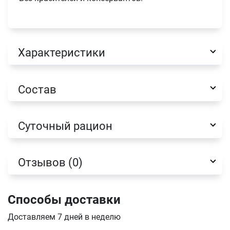
Характеристики
Имя
Состав
Телефон
Продолжить покупки
Суточный рацион
Оформить заказ
E-mail
Отзывов (0)
отправить
Способы доставки
Доставляем 7 дней в неделю