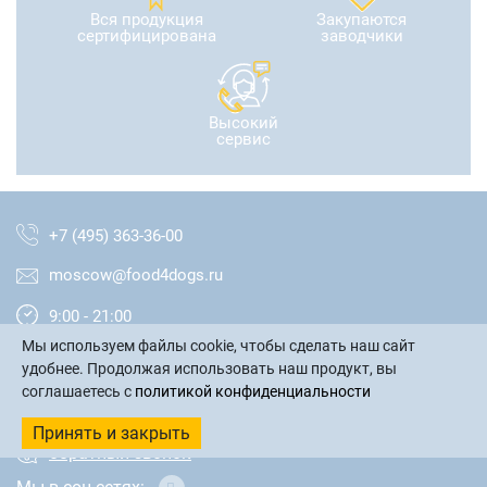
Вся продукция
Закупаются
сертифицирована
заводчики
Высокий
сервис
+7 (495) 363-36-00
moscow@food4dogs.ru
9:00 - 21:00
Мы используем файлы cookie, чтобы сделать наш сайт
Москва и МО
удобнее. Продолжая использовать наш продукт, вы
соглашаетесь с
политикой конфиденциальности
написать письмо
Принять и закрыть
обратный звонок