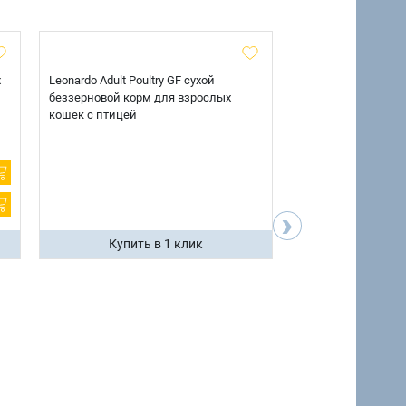
х
Leonardo Adult Poultry GF сухой
AlphaPet Superpre
беззерновой корм для взрослых
взрослых собак кр
кошек с птицей
говядиной и потр
12 кг.
›
Купить в 1 клик
Купить 