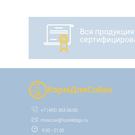
Вся продукция
сертифициров
+7 (495) 363-36-00
moscow@food4dogs.ru
9:00 - 21:00