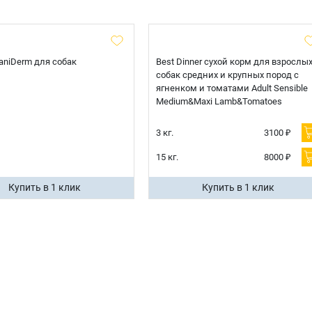
 CaniDerm для собак
Best Dinner сухой корм для взрослы
собак средних и крупных пород с
ягненком и томатами Adult Sensible
Medium&Maxi Lamb&Tomatoes
3 кг.
3100 ₽
15 кг.
8000 ₽
Купить в 1 клик
Купить в 1 клик