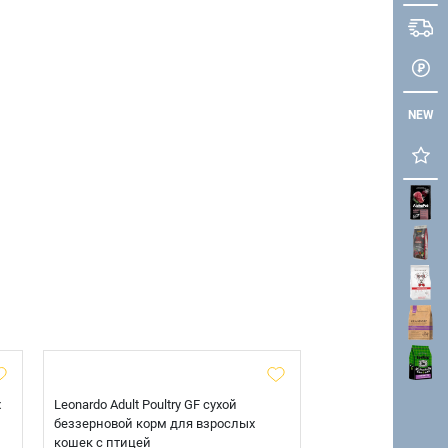
NEW
х
Leonardo Adult Poultry GF сухой
AlphaPet Superpre
беззерновой корм для взрослых
взрослых собак кр
кошек с птицей
говядиной и потр