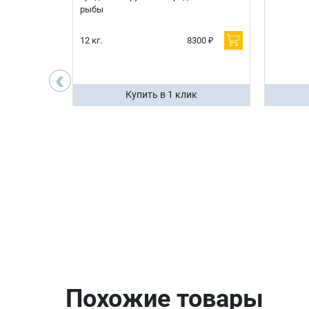
рыбы
600 ₽
12 кг.
8300 ₽
200 ₽
‹
ик
Купить в 1 клик
Похожие товары