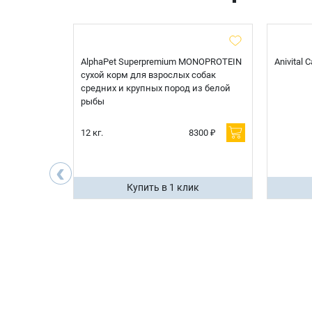
t Sterilised
AlphaPet Superpremium MONOPROTEIN
Anivital
я
сухой корм для взрослых собак
 белой
средних и крупных пород из белой
рыбы
600 ₽
12 кг.
8300 ₽
200 ₽
‹
ик
Купить в 1 клик