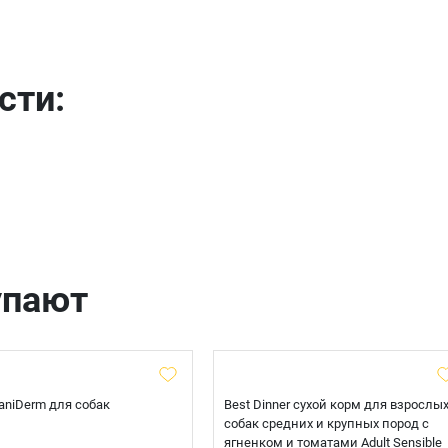
Телефон
сти:
Продолжить покупки
Оформить заказ
E-mail
отправить
упают
 CaniDerm для собак
Best Dinner сухой корм для взрослы
собак средних и крупных пород с
ягненком и томатами Adult Sensible