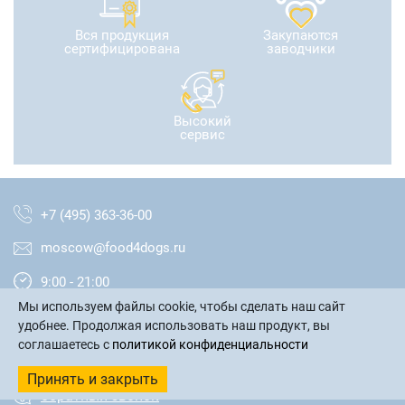
Вся продукция
Закупаются
сертифицирована
заводчики
Высокий
сервис
+7 (495) 363-36-00
moscow@food4dogs.ru
9:00 - 21:00
Мы используем файлы cookie, чтобы сделать наш сайт
Москва и МО
удобнее. Продолжая использовать наш продукт, вы
соглашаетесь с
политикой конфиденциальности
написать письмо
Принять и закрыть
обратный звонок