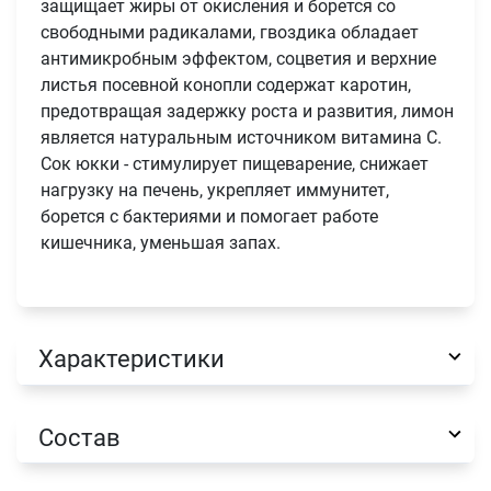
защищает жиры от окисления и борется со
свободными радикалами, гвоздика обладает
Имя
антимикробным эффектом, соцветия и верхние
листья посевной конопли содержат каротин,
предотвращая задержку роста и развития, лимон
Телефон
Продолжить покупки
является натуральным источником витамина С.
Сок юкки - стимулирует пищеварение, снижает
Оформить заказ
нагрузку на печень, укрепляет иммунитет,
E-mail
борется с бактериями и помогает работе
кишечника, уменьшая запах.
отправить
Характеристики
Состав